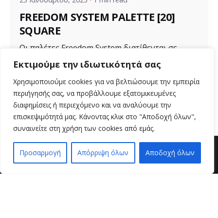
FREEDOM SYSTEM PALETTE [20]
SQUARE
Οι παλέτες Freedom System διατίθενται σε
διάφορα μεγέθη για ποικιλία προϊόντων. Μια...
Εκτιμούμε την ιδιωτικότητά σας
Uncategorized
Χρησιμοποιούμε cookies για να βελτιώσουμε την εμπειρία
περιήγησής σας, να προβάλλουμε εξατομικευμένες
Read More
διαφημίσεις ή περιεχόμενο και να αναλύουμε την
επισκεψιμότητά μας. Κάνοντας κλικ στο "Αποδοχή όλων",
συναινείτε στη χρήση των cookies από εμάς.
Προσαρμογή
Απόρριψη όλων
Αποδοχή όλων
EN
EL
βρείτε μας