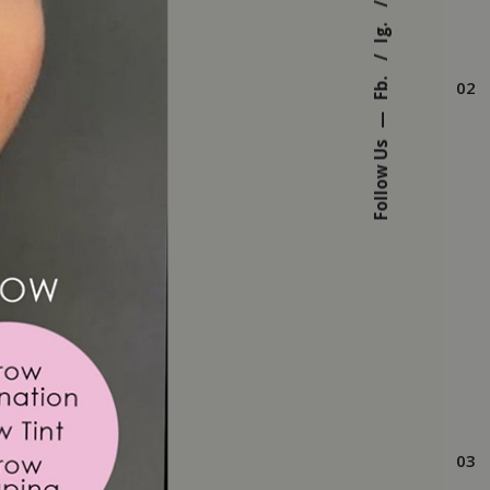
Ig.
Fb.
02
—
Follow Us
03