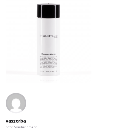
vaszorba
https://vasilikizorba.gr