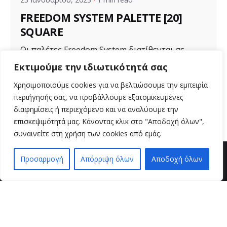
FREEDOM SYSTEM PALETTE [20]
SQUARE
Οι παλέτες Freedom System διατίθενται σε
διάφορα μεγέθη για ποικιλία προϊόντων. Μια...
Εκτιμούμε την ιδιωτικότητά σας
Uncategorized
Χρησιμοποιούμε cookies για να βελτιώσουμε την εμπειρία
περιήγησής σας, να προβάλλουμε εξατομικευμένες
Read More
διαφημίσεις ή περιεχόμενο και να αναλύουμε την
επισκεψιμότητά μας. Κάνοντας κλικ στο "Αποδοχή όλων",
συναινείτε στη χρήση των cookies από εμάς.
Προσαρμογή
Απόρριψη όλων
Αποδοχή όλων
EN
EL
βρείτε μας