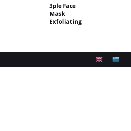
3ple Face
Mask
Exfoliating
EN
EL
ακολουθήστε μας