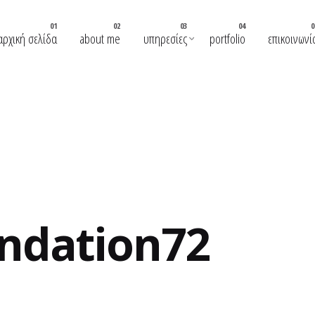
αρχική σελίδα
about me
υπηρεσίες
portfolio
επικοινωνί
ndation72