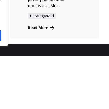
α
προϊόντων. Μια...
Uncategorized
Read More
ας
εξυπηρέτηση πελατών
SPOT
τρόποι παραγγελίας
6
τρόποι πληρωμής
ρα
αποστολή προϊόντων
πολιτική απορρήτου
πολιτική επιστροφών