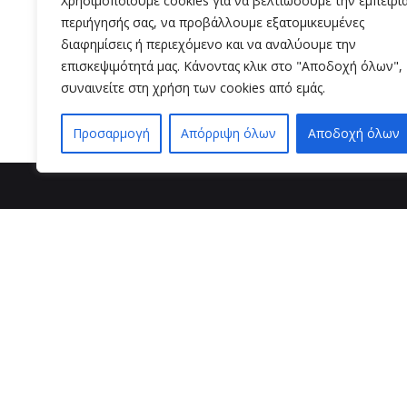
Χρησιμοποιούμε cookies για να βελτιώσουμε την εμπειρί
Uncategorized
περιήγησής σας, να προβάλλουμε εξατομικευμένες
διαφημίσεις ή περιεχόμενο και να αναλύουμε την
Read More
επισκεψιμότητά μας. Κάνοντας κλικ στο "Αποδοχή όλων",
συναινείτε στη χρήση των cookies από εμάς.
Προσαρμογή
Απόρριψη όλων
Αποδοχή όλων
βρείτε μ
VZ BEAUTY 
Μαιζώνος 3
26221 , Πάτ