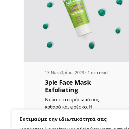
Posted by
VZ Manager
13 Νοεμβρίου, 2023
1 min read
3ple Face Mask
Exfoliating
Νιώστε το πρόσωπό σας
καθαρό και φρέσκο. Η
Απολεπιστική μάσκα
Εκτιμούμε την ιδιωτικότητά σας
αργίλου Aloe+Colors...