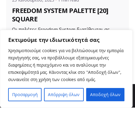
FREEDOM SYSTEM PALETTE [20]
SQUARE
Οι παλέτες Freedom System διατίθενται σε
διάφορα μεγέθη για ποικιλία προϊόντων. Μια...
Εκτιμούμε την ιδιωτικότητά σας
Uncategorized
Χρησιμοποιούμε cookies για να βελτιώσουμε την εμπειρία
περιήγησής σας, να προβάλλουμε εξατομικευμένες
Read More
διαφημίσεις ή περιεχόμενο και να αναλύουμε την
επισκεψιμότητά μας. Κάνοντας κλικ στο "Αποδοχή όλων",
συναινείτε στη χρήση των cookies από εμάς.
Προσαρμογή
Απόρριψη όλων
Αποδοχή όλων
EN
EL
βρείτε μας