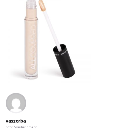
vaszorba
https://vasilikizorba.gr