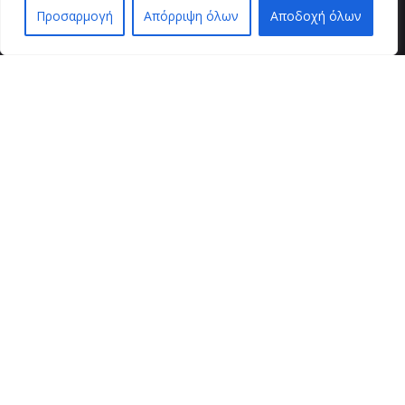
Προσαρμογή
Απόρριψη όλων
Αποδοχή όλων
EN
EL
βρείτε μας
VZ BEAUTY SPOT
Μαιζώνος 36
26221 , Πάτρα
τηλ. επικοινωνίας
2610 624490 / 6946 905948
εξυπηρέτηση πελατών
τρόποι παραγγελίας
τρόποι πληρωμής
αποστολή προϊόντων
πολιτική απορρήτου
πολιτική επιστροφών