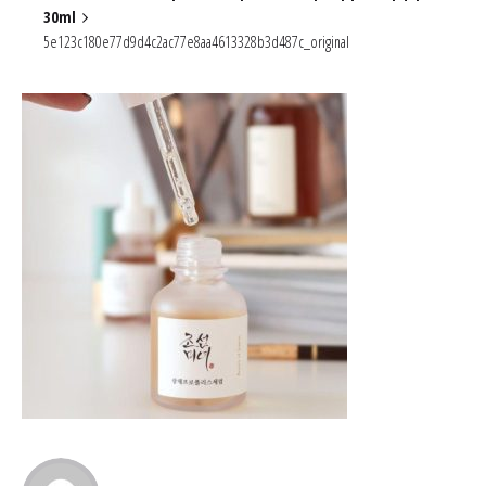
30ml
5e123c180e77d9d4c2ac77e8aa4613328b3d487c_original