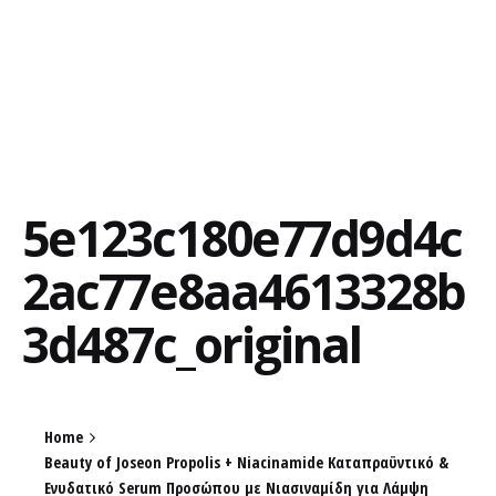
5e123c180e77d9d4c
2ac77e8aa4613328b
3d487c_original
Home
Beauty of Joseon Propolis + Niacinamide Καταπραϋντικό &
Ενυδατικό Serum Προσώπου με Νιασιναμίδη για Λάμψη