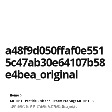
a48f9d050ffaf0e551
5c47ab30e64107b58
e4bea_original
Home
MEDIPEEL Peptide 9 Vitanol Cream Pro 50gr MEDIPEEL
a48f9d050ffaf0e5515c47ab30e64107b58e4bea_original