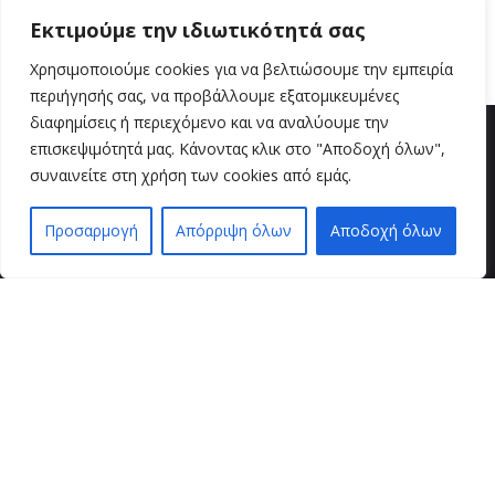
Εκτιμούμε την ιδιωτικότητά σας
Read More
Χρησιμοποιούμε cookies για να βελτιώσουμε την εμπειρία
περιήγησής σας, να προβάλλουμε εξατομικευμένες
διαφημίσεις ή περιεχόμενο και να αναλύουμε την
επισκεψιμότητά μας. Κάνοντας κλικ στο "Αποδοχή όλων",
συναινείτε στη χρήση των cookies από εμάς.
Προσαρμογή
Απόρριψη όλων
Αποδοχή όλων
EN
EL
βρείτε μας
VZ BEAUTY SPOT
Μαιζώνος 36
26221 , Πάτρα
τηλ. επικοινωνίας
2610 624490 / 6946 905948
εξυπηρέτηση πελατών