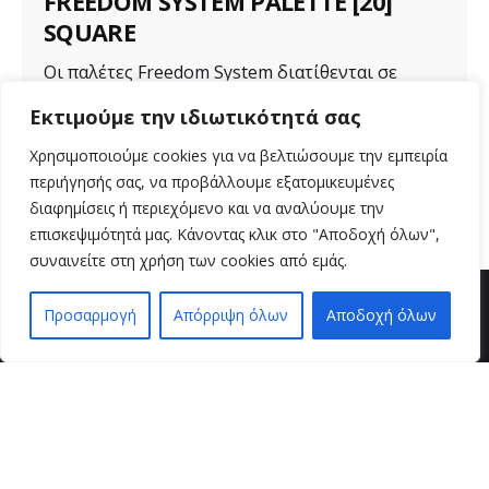
FREEDOM SYSTEM PALETTE [20]
SQUARE
Οι παλέτες Freedom System διατίθενται σε
διάφορα μεγέθη για ποικιλία προϊόντων. Μια...
Εκτιμούμε την ιδιωτικότητά σας
Uncategorized
Χρησιμοποιούμε cookies για να βελτιώσουμε την εμπειρία
περιήγησής σας, να προβάλλουμε εξατομικευμένες
Read More
διαφημίσεις ή περιεχόμενο και να αναλύουμε την
επισκεψιμότητά μας. Κάνοντας κλικ στο "Αποδοχή όλων",
συναινείτε στη χρήση των cookies από εμάς.
Προσαρμογή
Απόρριψη όλων
Αποδοχή όλων
EN
EL
βρείτε μας
VZ BEAUTY SPOT
Μαιζώνος 36
26221 , Πάτρα