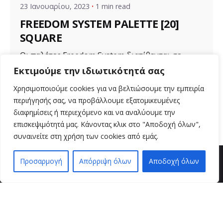
23 Ιανουαρίου, 2023
1 min read
FREEDOM SYSTEM PALETTE [20]
SQUARE
Οι παλέτες Freedom System διατίθενται σε
διάφορα μεγέθη για ποικιλία προϊόντων. Μια...
Εκτιμούμε την ιδιωτικότητά σας
Uncategorized
Χρησιμοποιούμε cookies για να βελτιώσουμε την εμπειρία
περιήγησής σας, να προβάλλουμε εξατομικευμένες
Read More
διαφημίσεις ή περιεχόμενο και να αναλύουμε την
επισκεψιμότητά μας. Κάνοντας κλικ στο "Αποδοχή όλων",
συναινείτε στη χρήση των cookies από εμάς.
Προσαρμογή
Απόρριψη όλων
Αποδοχή όλων
EN
EL
βρείτε μας