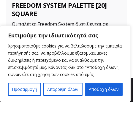
FREEDOM SYSTEM PALETTE [20]
SQUARE
Οι παλέτες Freedom System διατίθενται σε
διάφορα μεγέθη για ποικιλία προϊόντων. Μια...
Εκτιμούμε την ιδιωτικότητά σας
Uncategorized
Χρησιμοποιούμε cookies για να βελτιώσουμε την εμπειρία
περιήγησής σας, να προβάλλουμε εξατομικευμένες
Read More
διαφημίσεις ή περιεχόμενο και να αναλύουμε την
επισκεψιμότητά μας. Κάνοντας κλικ στο "Αποδοχή όλων",
συναινείτε στη χρήση των cookies από εμάς.
Προσαρμογή
Απόρριψη όλων
Αποδοχή όλων
EN
EL
βρείτε μας