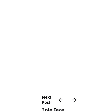
Next
Post
3ple Face