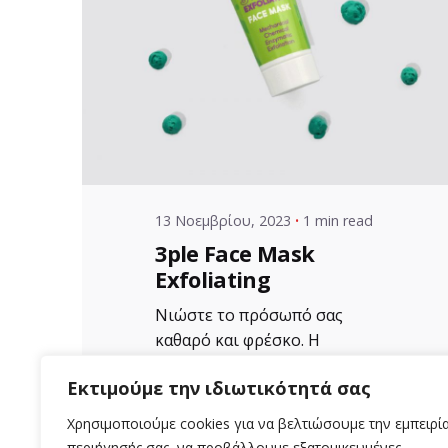
Posted by
VZ Manager
13 Νοεμβρίου, 2023
1 min read
3ple Face Mask
Exfoliating
Νιώστε το πρόσωπό σας
καθαρό και φρέσκο. Η
Απολεπιστική μάσκα
Εκτιμούμε την ιδιωτικότητά σας
αργίλου Aloe+Colors...
Χρησιμοποιούμε cookies για να βελτιώσουμε την εμπειρί
Uncategorized
περιήγησής σας, να προβάλλουμε εξατομικευμένες