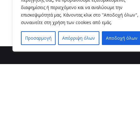
διαφημίσεις ή περιεχόμενο και να αναλύουμε την
Read More
επισκεψιμότητά μας. Κάνοντας κλικ στο "Αποδοχή όλων",
συναινείτε στη χρήση των cookies από εμάς.
Προσαρμογή
Απόρριψη όλων
Αποδοχή όλων
βρείτε μ
VZ BEAUTY 
Μαιζώνος 3
26221 , Πάτ
τηλ. επι