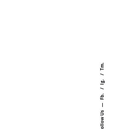
Tm.
Ig.
Fb.
—
Follow Us