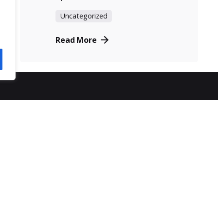
Uncategorized
Read More
ας
εξυπηρέτηση πελατών
SPOT
τρόποι παραγγελίας
6
τρόποι πληρωμής
ρα
αποστολή προϊόντων
πολιτική απορρήτου
πολιτική επιστροφών
κοινωνίας
γενικοί όροι χρήσης