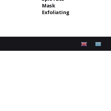
Mask
Exfoliating
EN
EL
ακολουθήστε μας