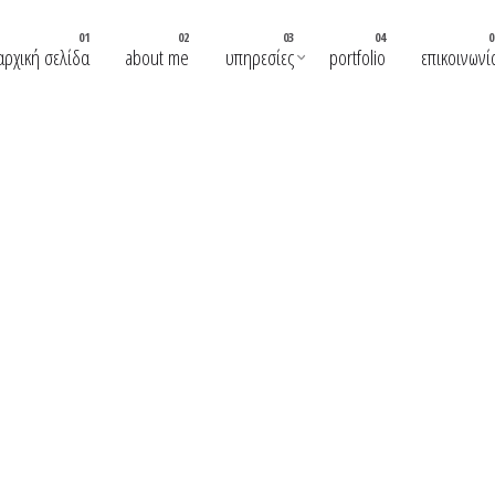
αρχική σελίδα
about me
υπηρεσίες
portfolio
επικοινωνί