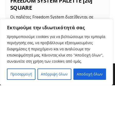
FREEDOM SYSTEM PALETTE [20]
SQUARE
Οι παλέτες Freedom System διατίθενται σε
διάφορα μεγέθη για ποικιλία προϊόντων. Μια...
Εκτιμούμε την ιδιωτικότητά σας
Uncategorized
Χρησιμοποιούμε cookies για να βελτιώσουμε την εμπειρία
περιήγησής σας, να προβάλλουμε εξατομικευμένες
Read More
διαφημίσεις ή περιεχόμενο και να αναλύουμε την
επισκεψιμότητά μας. Κάνοντας κλικ στο "Αποδοχή όλων",
συναινείτε στη χρήση των cookies από εμάς.
Προσαρμογή
Απόρριψη όλων
Αποδοχή όλων
EN
EL
βρείτε μας
VZ BEAUTY SPOT
Μαιζώνος 36
26221 , Πάτρα