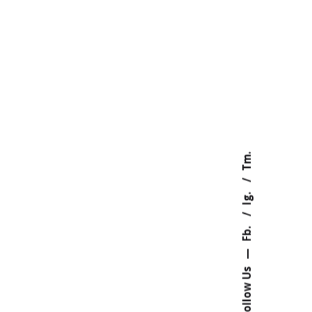
Tm.
Ig.
Fb.
—
Follow Us