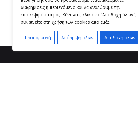
διαφημίσεις ή περιεχόμενο και να αναλύουμε την
Read More
επισκεψιμότητά μας. Κάνοντας κλικ στο "Αποδοχή όλων",
συναινείτε στη χρήση των cookies από εμάς.
Προσαρμογή
Απόρριψη όλων
Αποδοχή όλων
βρείτε μ
VZ BEAUTY 
Μαιζώνος 3
26221 , Πάτ
τηλ. επι