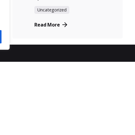
Uncategorized
Read More
ας
εξυπηρέτηση πελατών
SPOT
τρόποι παραγγελίας
6
τρόποι πληρωμής
ρα
αποστολή προϊόντων
πολιτική απορρήτου
πολιτική επιστροφών
κοινωνίας
γενικοί όροι χρήσης