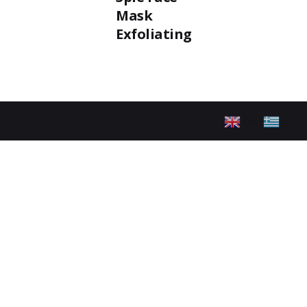
Mask
Exfoliating
EN
EL
ακολουθήστε μας