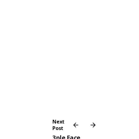
Next
Post
3ple Face