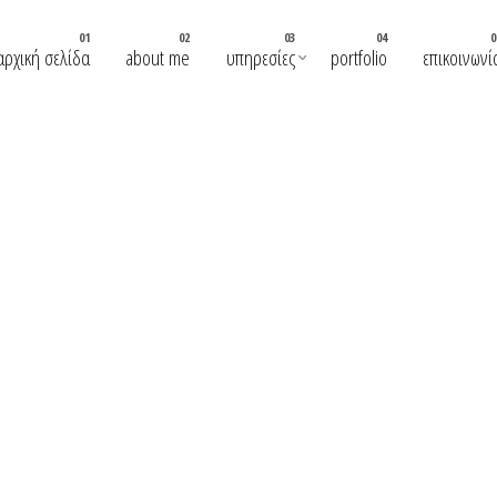
αρχική σελίδα
about me
υπηρεσίες
portfolio
επικοινωνί