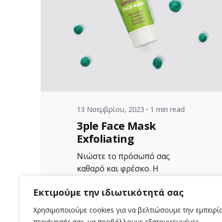
Posted by
VZ Manager
13 Νοεμβρίου, 2023
1 min read
3ple Face Mask
Exfoliating
Νιώστε το πρόσωπό σας
καθαρό και φρέσκο. Η
Απολεπιστική μάσκα
Εκτιμούμε την ιδιωτικότητά σας
αργίλου Aloe+Colors...
Χρησιμοποιούμε cookies για να βελτιώσουμε την εμπειρί
Uncategorized
περιήγησής σας, να προβάλλουμε εξατομικευμένες