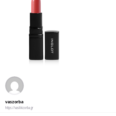
vaszorba
https://vasilikizorba.gr