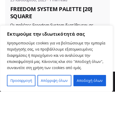
FREEDOM SYSTEM PALETTE [20]
SQUARE
Οι παλέτες Freedom System διατίθενται σε
διάφορα μεγέθη για ποικιλία προϊόντων. Μια...
Εκτιμούμε την ιδιωτικότητά σας
Uncategorized
Χρησιμοποιούμε cookies για να βελτιώσουμε την εμπειρία
περιήγησής σας, να προβάλλουμε εξατομικευμένες
Read More
διαφημίσεις ή περιεχόμενο και να αναλύουμε την
επισκεψιμότητά μας. Κάνοντας κλικ στο "Αποδοχή όλων",
συναινείτε στη χρήση των cookies από εμάς.
Προσαρμογή
Απόρριψη όλων
Αποδοχή όλων
EN
EL
βρείτε μας