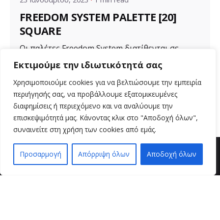
FREEDOM SYSTEM PALETTE [20]
SQUARE
Οι παλέτες Freedom System διατίθενται σε
διάφορα μεγέθη για ποικιλία προϊόντων. Μια...
Εκτιμούμε την ιδιωτικότητά σας
Uncategorized
Χρησιμοποιούμε cookies για να βελτιώσουμε την εμπειρία
περιήγησής σας, να προβάλλουμε εξατομικευμένες
Read More
διαφημίσεις ή περιεχόμενο και να αναλύουμε την
επισκεψιμότητά μας. Κάνοντας κλικ στο "Αποδοχή όλων",
συναινείτε στη χρήση των cookies από εμάς.
Προσαρμογή
Απόρριψη όλων
Αποδοχή όλων
EN
EL
βρείτε μας