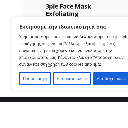
3ple Face Mask
Exfoliating
Νιώστε το πρόσωπό σας
Εκτιμούμε την ιδιωτικότητά σας
καθαρό και φρέσκο. Η
Χρησιμοποιούμε cookies για να βελτιώσουμε την εμπειρί
Απολεπιστική μάσκα
περιήγησής σας, να προβάλλουμε εξατομικευμένες
αργίλου Aloe+Colors...
διαφημίσεις ή περιεχόμενο και να αναλύουμε την
Uncategorized
επισκεψιμότητά μας. Κάνοντας κλικ στο "Αποδοχή όλων",
συναινείτε στη χρήση των cookies από εμάς.
Read More
Προσαρμογή
Απόρριψη όλων
Αποδοχή όλων
βρείτε μ