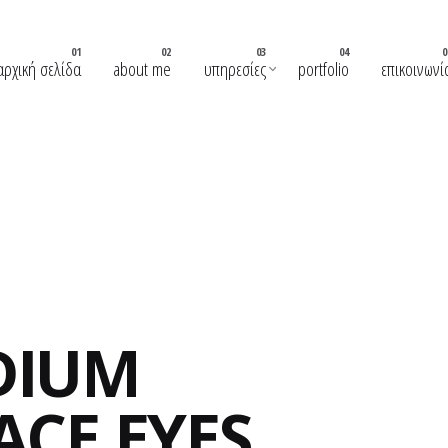
αρχική σελίδα
about me
υπηρεσίες
portfolio
επικοινωνί
DIUM
ACE EYES