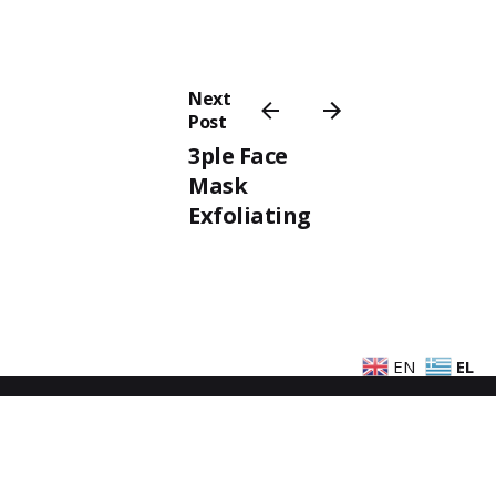
Next
Post
3ple Face
Mask
Exfoliating
EN
EL
ακολουθήστε μας