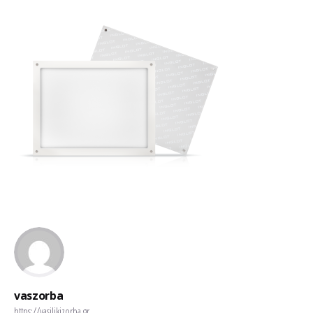
vaszorba
https://vasilikizorba.gr