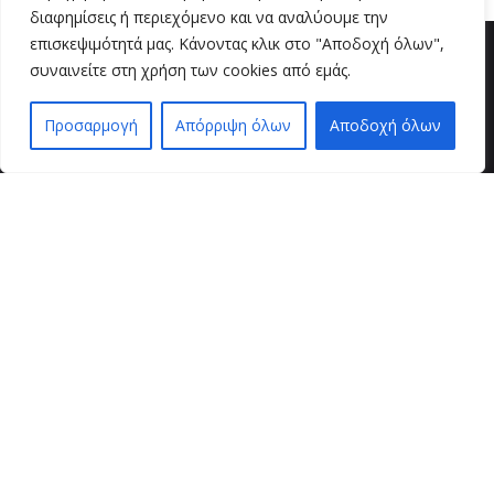
διαφημίσεις ή περιεχόμενο και να αναλύουμε την
επισκεψιμότητά μας. Κάνοντας κλικ στο "Αποδοχή όλων",
συναινείτε στη χρήση των cookies από εμάς.
Προσαρμογή
Απόρριψη όλων
Αποδοχή όλων
EN
EL
βρείτε μας
VZ BEAUTY SPOT
Μαιζώνος 36
26221 , Πάτρα
τηλ. επικοινωνίας
2610 624490 / 6946 905948
εξυπηρέτηση πελατών
τρόποι παραγγελίας
τρόποι πληρωμής