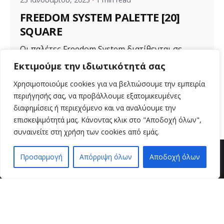
FREEDOM SYSTEM PALETTE [20]
SQUARE
Οι παλέτες Freedom System διατίθενται σε
διάφορα μεγέθη για ποικιλία προϊόντων. Μια...
Εκτιμούμε την ιδιωτικότητά σας
Uncategorized
Χρησιμοποιούμε cookies για να βελτιώσουμε την εμπειρία
περιήγησής σας, να προβάλλουμε εξατομικευμένες
Read More
διαφημίσεις ή περιεχόμενο και να αναλύουμε την
επισκεψιμότητά μας. Κάνοντας κλικ στο "Αποδοχή όλων",
συναινείτε στη χρήση των cookies από εμάς.
Προσαρμογή
Απόρριψη όλων
Αποδοχή όλων
EN
EL
βρείτε μας