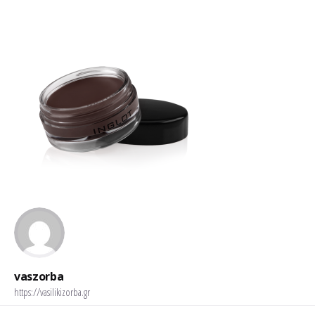
vaszorba
https://vasilikizorba.gr