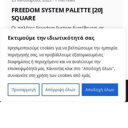
FREEDOM SYSTEM PALETTE [20]
SQUARE
Οι παλέτες Freedom System διατίθενται σε
διάφορα μεγέθη για ποικιλία προϊόντων. Μια...
Εκτιμούμε την ιδιωτικότητά σας
Uncategorized
Χρησιμοποιούμε cookies για να βελτιώσουμε την εμπειρία
περιήγησής σας, να προβάλλουμε εξατομικευμένες
Read More
διαφημίσεις ή περιεχόμενο και να αναλύουμε την
επισκεψιμότητά μας. Κάνοντας κλικ στο "Αποδοχή όλων",
συναινείτε στη χρήση των cookies από εμάς.
Προσαρμογή
Απόρριψη όλων
Αποδοχή όλων
EN
EL
βρείτε μας