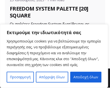
FREEDOM SYSTEM PALETTE [20]
SQUARE
Οι παλέτες Freedom System διατίθενται σε
διάφορα μεγέθη για ποικιλία προϊόντων. Μια...
Εκτιμούμε την ιδιωτικότητά σας
Uncategorized
Χρησιμοποιούμε cookies για να βελτιώσουμε την εμπειρία
περιήγησής σας, να προβάλλουμε εξατομικευμένες
Read More
διαφημίσεις ή περιεχόμενο και να αναλύουμε την
επισκεψιμότητά μας. Κάνοντας κλικ στο "Αποδοχή όλων",
συναινείτε στη χρήση των cookies από εμάς.
Προσαρμογή
Απόρριψη όλων
Αποδοχή όλων
EN
EL
βρείτε μας