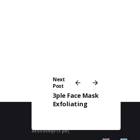
Next
Post
3ple Face Mask
Exfoliating
ακολουθήστε μας