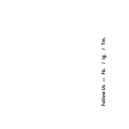
Tm.
Ig.
Fb.
—
Follow Us