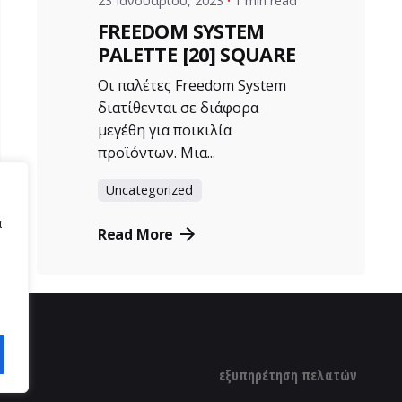
23 Ιανουαρίου, 2023
1 min read
FREEDOM SYSTEM
PALETTE [20] SQUARE
Οι παλέτες Freedom System
διατίθενται σε διάφορα
μεγέθη για ποικιλία
προϊόντων. Μια...
Uncategorized
α
Read More
ας
εξυπηρέτηση πελατών