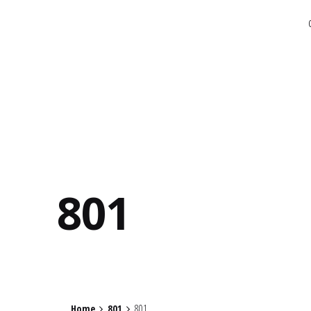
801
Home
801
801