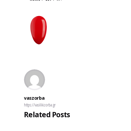
vaszorba
https://vasilikizorba.gr
Related Posts