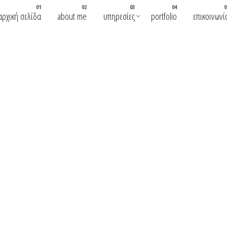
αρχική σελίδα
about me
υπηρεσίες
portfolio
επικοινωνί