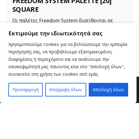
FREEDOM SYSTEM PALETTE [20]
SQUARE
Οι παλέτες Freedom System διατίθενται σε
διάφορα μεγέθη για ποικιλία προϊόντων. Μια...
Εκτιμούμε την ιδιωτικότητά σας
Uncategorized
Χρησιμοποιούμε cookies για να βελτιώσουμε την εμπειρία
περιήγησής σας, να προβάλλουμε εξατομικευμένες
Read More
διαφημίσεις ή περιεχόμενο και να αναλύουμε την
επισκεψιμότητά μας. Κάνοντας κλικ στο "Αποδοχή όλων",
συναινείτε στη χρήση των cookies από εμάς.
Προσαρμογή
Απόρριψη όλων
Αποδοχή όλων
EN
EL
βρείτε μας
VZ BEAUTY SPOT
Μαιζώνος 36
26221 , Πάτρα