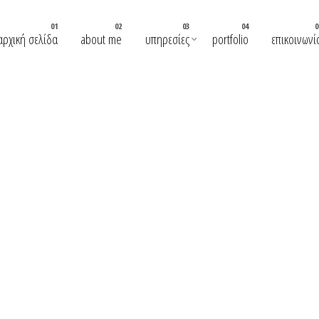
αρχική σελίδα
about me
υπηρεσίες
portfolio
επικοινωνί