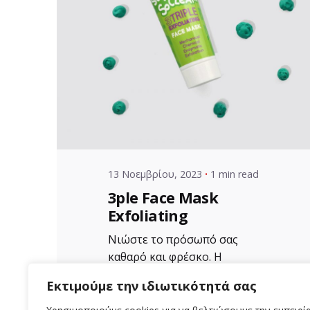
Posted by
VZ Manager
13 Νοεμβρίου, 2023
1 min read
3ple Face Mask
Exfoliating
Νιώστε το πρόσωπό σας
καθαρό και φρέσκο. Η
Απολεπιστική μάσκα
Εκτιμούμε την ιδιωτικότητά σας
αργίλου Aloe+Colors...