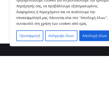
Χρησιμοποιούμε cookies για να βελτιώσουμε την εμπειρί
Uncategorized
περιήγησής σας, να προβάλλουμε εξατομικευμένες
διαφημίσεις ή περιεχόμενο και να αναλύουμε την
Read More
επισκεψιμότητά μας. Κάνοντας κλικ στο "Αποδοχή όλων",
συναινείτε στη χρήση των cookies από εμάς.
Προσαρμογή
Απόρριψη όλων
Αποδοχή όλων
βρείτε μ
VZ BEAUTY 
Μαιζώνος 3
26221 , Πάτ