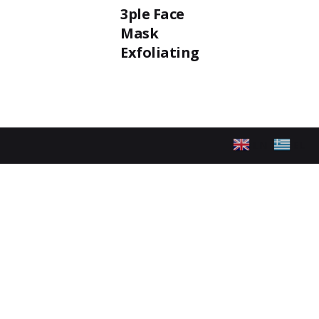
3ple Face
Mask
Exfoliating
EN
EL
ακολουθήστε μας