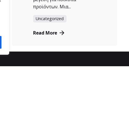
α
προϊόντων. Μια...
Uncategorized
Read More
ας
εξυπηρέτηση πελατών
SPOT
τρόποι παραγγελίας
6
τρόποι πληρωμής
ρα
αποστολή προϊόντων
πολιτική απορρήτου
πολιτική επιστροφών