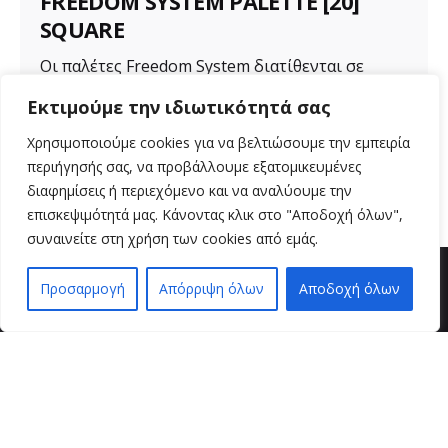
FREEDOM SYSTEM PALETTE [20]
SQUARE
Οι παλέτες Freedom System διατίθενται σε
διάφορα μεγέθη για ποικιλία προϊόντων. Μια...
Εκτιμούμε την ιδιωτικότητά σας
Uncategorized
Χρησιμοποιούμε cookies για να βελτιώσουμε την εμπειρία
περιήγησής σας, να προβάλλουμε εξατομικευμένες
Read More
διαφημίσεις ή περιεχόμενο και να αναλύουμε την
επισκεψιμότητά μας. Κάνοντας κλικ στο "Αποδοχή όλων",
συναινείτε στη χρήση των cookies από εμάς.
Προσαρμογή
Απόρριψη όλων
Αποδοχή όλων
EN
EL
βρείτε μας
VZ BEAUTY SPOT
Μαιζώνος 36
26221 , Πάτρα