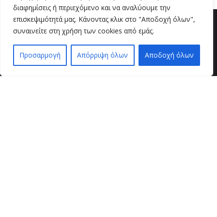
διαφημίσεις ή περιεχόμενο και να αναλύουμε την
επισκεψιμότητά μας. Κάνοντας κλικ στο "Αποδοχή όλων",
συναινείτε στη χρήση των cookies από εμάς.
Προσαρμογή
Απόρριψη όλων
Αποδοχή όλων
EN
EL
βρείτε μας
VZ BEAUTY SPOT
Μαιζώνος 36
26221 , Πάτρα
τηλ. επικοινωνίας
2610 624490 / 6946 905948
εξυπηρέτηση πελατών
τρόποι παραγγελίας
τρόποι πληρωμής