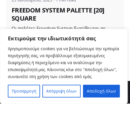
FREEDOM SYSTEM PALETTE [20]
SQUARE
Οι παλέτες Freedom System διατίθενται σε
διάφορα μεγέθη για ποικιλία προϊόντων. Μια...
Εκτιμούμε την ιδιωτικότητά σας
Uncategorized
Χρησιμοποιούμε cookies για να βελτιώσουμε την εμπειρία
περιήγησής σας, να προβάλλουμε εξατομικευμένες
Read More
διαφημίσεις ή περιεχόμενο και να αναλύουμε την
επισκεψιμότητά μας. Κάνοντας κλικ στο "Αποδοχή όλων",
συναινείτε στη χρήση των cookies από εμάς.
Προσαρμογή
Απόρριψη όλων
Αποδοχή όλων
EN
EL
βρείτε μας