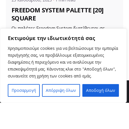
FREEDOM SYSTEM PALETTE [20]
SQUARE
Οι παλέτες Freedom System διατίθενται σε
διάφορα μεγέθη για ποικιλία προϊόντων. Μια...
Εκτιμούμε την ιδιωτικότητά σας
Uncategorized
Χρησιμοποιούμε cookies για να βελτιώσουμε την εμπειρία
περιήγησής σας, να προβάλλουμε εξατομικευμένες
Read More
διαφημίσεις ή περιεχόμενο και να αναλύουμε την
επισκεψιμότητά μας. Κάνοντας κλικ στο "Αποδοχή όλων",
συναινείτε στη χρήση των cookies από εμάς.
Προσαρμογή
Απόρριψη όλων
Αποδοχή όλων
EN
EL
βρείτε μας