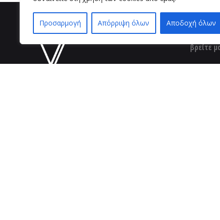
Προσαρμογή
Απόρριψη όλων
Αποδοχή όλων
βρείτε μ
VZ BEAUTY 
Μαιζώνος 3
26221 , Πάτ
τηλ. επι
2610 624490