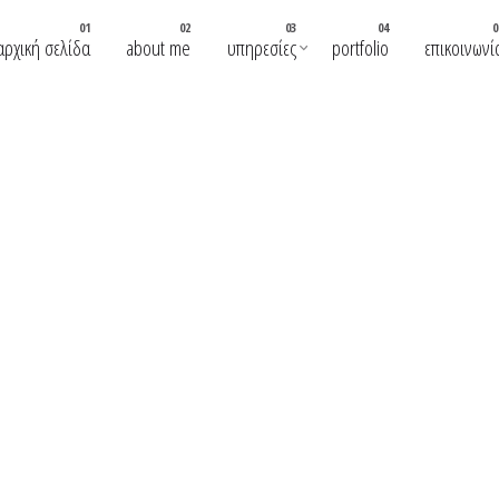
αρχική σελίδα
about me
υπηρεσίες
portfolio
επικοινωνί