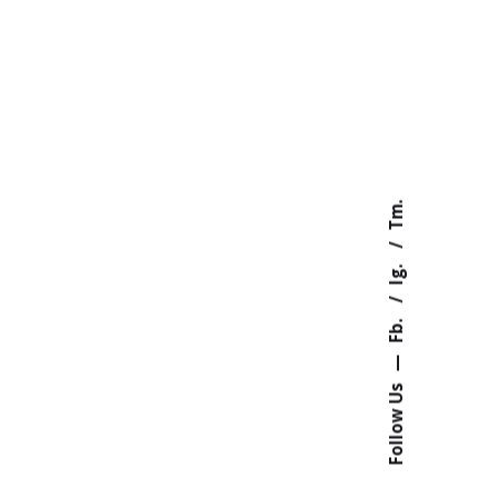
Tm.
Ig.
Fb.
—
Follow Us