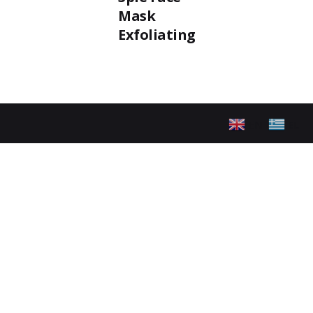
Mask
Exfoliating
EN
EL
ακολουθήστε μας