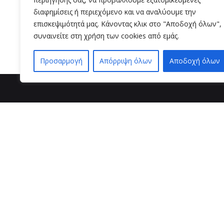
διαφημίσεις ή περιεχόμενο και να αναλύουμε την
Read More
επισκεψιμότητά μας. Κάνοντας κλικ στο "Αποδοχή όλων",
συναινείτε στη χρήση των cookies από εμάς.
Προσαρμογή
Απόρριψη όλων
Αποδοχή όλων
βρείτε μ
VZ BEAUTY 
Μαιζώνος 3
26221 , Πάτ
τηλ. επι