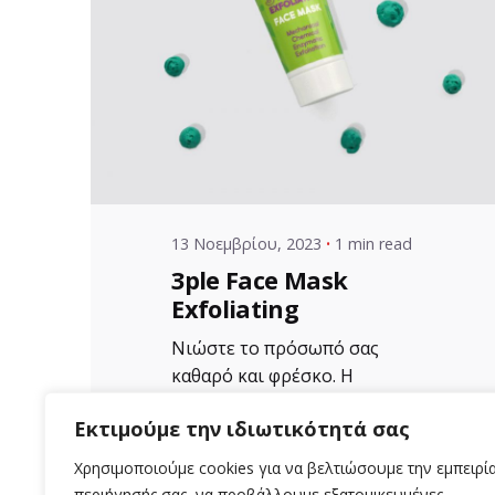
Posted by
VZ Manager
13 Νοεμβρίου, 2023
1 min read
3ple Face Mask
Exfoliating
Νιώστε το πρόσωπό σας
καθαρό και φρέσκο. Η
Απολεπιστική μάσκα
Εκτιμούμε την ιδιωτικότητά σας
αργίλου Aloe+Colors...
Χρησιμοποιούμε cookies για να βελτιώσουμε την εμπειρί
Uncategorized
περιήγησής σας, να προβάλλουμε εξατομικευμένες