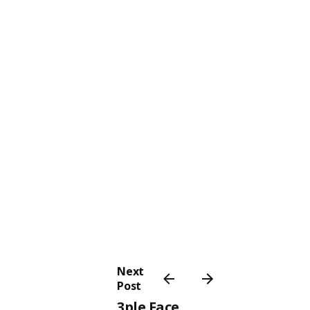
Next
Post
3ple Face