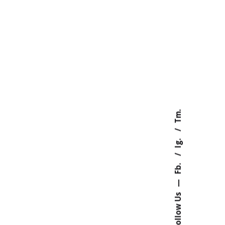
Tm.
Ig.
Fb.
—
Follow Us