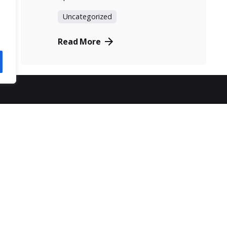
Uncategorized
Read More
ας
εξυπηρέτηση πελατών
SPOT
τρόποι παραγγελίας
6
τρόποι πληρωμής
ρα
αποστολή προϊόντων
πολιτική απορρήτου
πολιτική επιστροφών
κοινωνίας
γενικοί όροι χρήσης