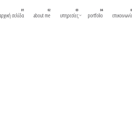
αρχική σελίδα
about me
υπηρεσίες
portfolio
επικοινωνί